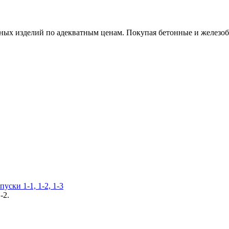
х изделий по адекватным ценам. Покупая бетонные и железобет
уски 1-1, 1-2, 1-3
-2.