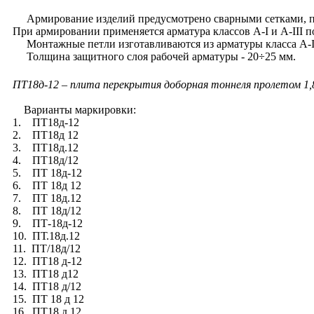
Армирование изделий предусмотрено сварными сетками, пл
При армировании применяется арматура классов А-I и А-III п
Монтажные петли изготавливаются из арматуры класса А-I
Толщина защитного слоя рабочей арматуры - 20÷25 мм.
ПТ18д-12 – плита перекрытия доборная тоннеля пролетом 1,8
Варианты маркировки:
1. ПТ18д-12
2. ПТ18д 12
3. ПТ18д.12
4. ПТ18д/12
5. ПТ 18д-12
6. ПТ 18д 12
7. ПТ 18д.12
8. ПТ 18д/12
9. ПТ-18д-12
10. ПТ.18д.12
11. ПТ/18д/12
12. ПТ18 д-12
13. ПТ18 д12
14. ПТ18 д/12
15. ПТ 18 д 12
16. ПТ18.д.12