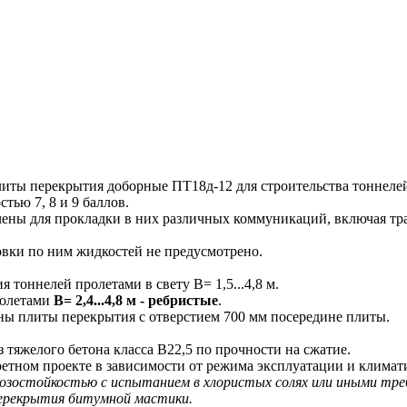
ы перекрытия доборные ПТ18д-12 для строительства тоннелей 
стью 7, 8 и 9 баллов.
ны для прокладки в них различных коммуникаций, включая тра
ки по ним жидкостей не предусмотрено.
оннелей пролетами в свету В= 1,5...4,8 м.
ролетами
В= 2,4...4,8 м - ребристые
.
аны плиты перекрытия с отверстием 700 мм посередине плиты.
яжелого бетона класса В22,5 по прочности на сжатие.
ретном проекте в зависимости от режима эксплуатации и климат
остойкостью с испытанием в хлористых солях или иными треб
ерекрытия битумной мастики.