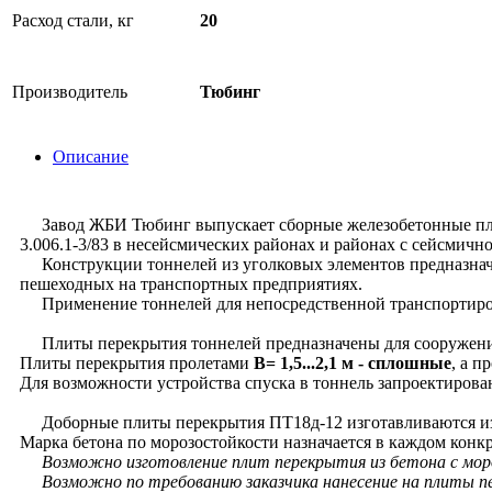
Расход стали, кг
20
Производитель
Тюбинг
Описание
Завод ЖБИ Тюбинг выпускает сборные железобетонные плит
3.006.1-3/83 в несейсмических районах и районах с сейсмично
Конструкции тоннелей из уголковых элементов предназначе
пешеходных на транспортных предприятиях.
Применение тоннелей для непосредственной транспортиров
Плиты перекрытия тоннелей предназначены для сооружения т
Плиты перекрытия пролетами
В= 1,5...2,1 м - сплошные
, а п
Для возможности устройства спуска в тоннель запроектиров
Доборные плиты перекрытия ПТ18д-12 изготавливаются из т
Марка бетона по морозостойкости назначается в каждом конк
Возможно изготовление плит перекрытия из бетона с мороз
Возможно по требованию заказчика нанесение на плиты п