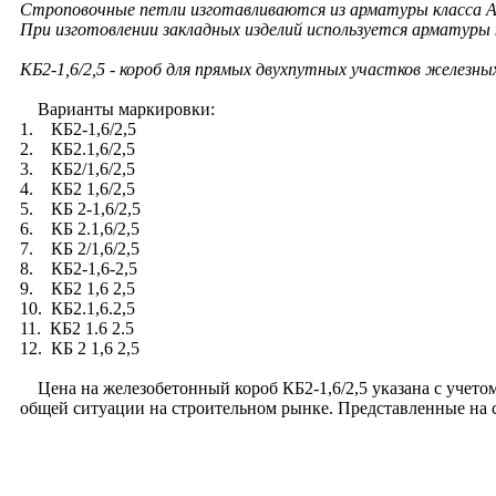
Строповочные петли изготавливаются из арматуры класса А
При изготовлении закладных изделий используется арматуры 
КБ2-1,6/2,5 - короб для прямых двухпутных участков железны
Варианты маркировки:
1. КБ2-1,6/2,5
2. КБ2.1,6/2,5
3. КБ2/1,6/2,5
4. КБ2 1,6/2,5
5. КБ 2-1,6/2,5
6. КБ 2.1,6/2,5
7. КБ 2/1,6/2,5
8. КБ2-1,6-2,5
9. КБ2 1,6 2,5
10. КБ2.1,6.2,5
11. КБ2 1.6 2.5
12. КБ 2 1,6 2,5
Цена на железобетонный короб КБ2-1,6/2,5 указана с учетом
общей ситуации на строительном рынке. Представленные на 