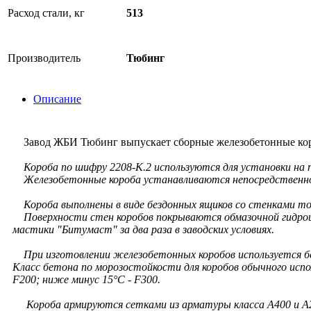
Расход стали, кг
513
Производитель
Тюбинг
Описание
Завод ЖБИ Тюбинг выпускает сборные железобетонные короб
Короба по шифру 2208-К.2 используются для установки на пр
Железобетонные короба устанавливаются непосредственно за
Короба выполнены в виде бездонных ящиков со стенками т
Поверхности стен коробов покрываются обмазочной гидроиз
мастики "Битумаст" за два раза в заводских условиях.
При изготовлении железобетонных коробов используется б
Класс бетона по морозостойкости для коробов обычного испол
F200; ниже минус 15°С - F300.
Короба армируются сетками из арматуры класса А400 и А2