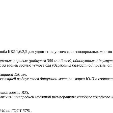
а КБ2-1,6/2,5 для удлинения устоев железнодорожных мостов 
ямых и кривых (радиусом 300 м и более), однопутных и двухпу
 задней гранью устоев для удержания балластной призмы от с
олщиной 150 мм.
оляцией из двух слоев битумной мастики марки Ю-П в соотве
етон класса В25.
нения: при средней месячной температуре наиболее холодного м
40 по ГОСТ 5781.