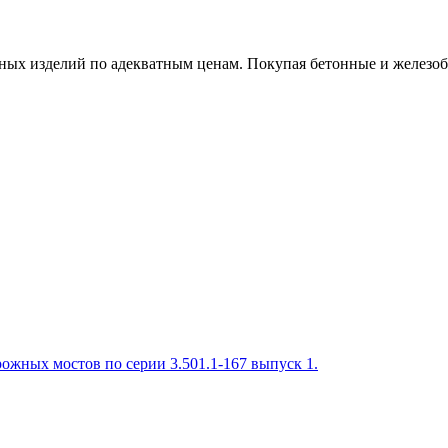
х изделий по адекватным ценам. Покупая бетонные и железобет
ожных мостов по серии 3.501.1-167 выпуск 1.