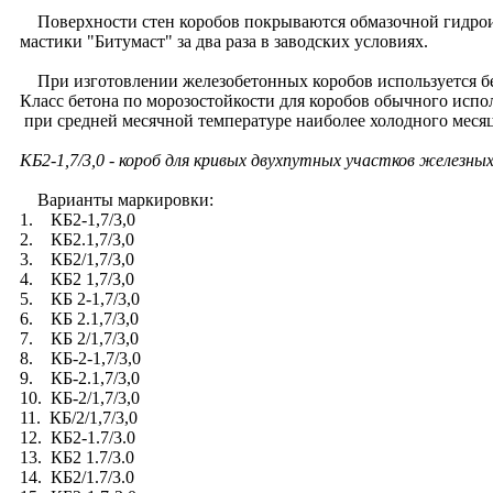
Поверхности стен коробов покрываются обмазочной гидроиз
мастики "Битумаст" за два раза в заводских условиях.
При изготовлении железобетонных коробов используется бе
Класс бетона по морозостойкости для коробов обычного испо
при средней месячной температуре наиболее холодного месяц
КБ2-1,7/3,0 - короб для кривых двухпутных участков железн
Варианты маркировки:
1. КБ2-1,7/3,0
2. КБ2.1,7/3,0
3. КБ2/1,7/3,0
4. КБ2 1,7/3,0
5. КБ 2-1,7/3,0
6. КБ 2.1,7/3,0
7. КБ 2/1,7/3,0
8. КБ-2-1,7/3,0
9. КБ-2.1,7/3,0
10. КБ-2/1,7/3,0
11. КБ/2/1,7/3,0
12. КБ2-1.7/3.0
13. КБ2 1.7/3.0
14. КБ2/1.7/3.0