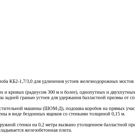
 КБ2-1,7/3,0 для удлинения устоев железнодорожных мостов по
 и кривых (радиусом 300 м и более), однопутных и двухпутных
 задней гранью устоев для удержания балластной призмы от сп
ительной машины (ШОМ-Д), подошва коробов на прямых участках
лнены в виде бездонных ящиков со стенками толщиной 0,15 м.
ужной стенки на 0,2 метра вызвано утолщением балластной пр
укладывается железобетонная плита.