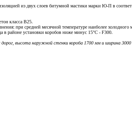
оляцией из двух слоев битумной мастики марки Ю-П в соотве
тон класса В25.
лнения: при средней месячной температуре наиболее холодного м
а в районе установки коробов ниже минус 15°С - F300.
ых дорог, высота наружной стенки короба 1700 мм и ширина 3000