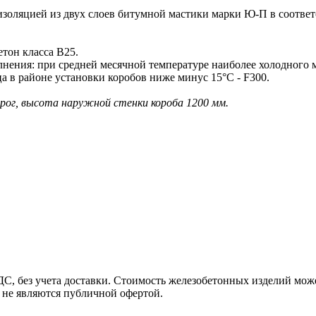
оляцией из двух слоев битумной мастики марки Ю-П в соотве
тон класса В25.
лнения: при средней месячной температуре наиболее холодного м
а в районе установки коробов ниже минус 15°С - F300.
рог, высота наружной стенки короба 1200 мм.
, без учета доставки. Стоимость железобетонных изделий може
 не являются публичной офертой.