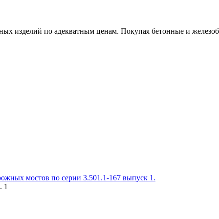
х изделий по адекватным ценам. Покупая бетонные и железобет
ожных мостов по серии 3.501.1-167 выпуск 1.
. 1