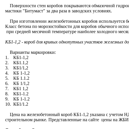
Поверхности стен коробов покрываются обмазочной гидроиз
мастики "Битумаст" за два раза в заводских условиях.
При изготовлении железобетонных коробов используется бе
Класс бетона по морозостойкости для коробов обычного испо
при средней месячной температуре наиболее холодного месяц
КБ1-1,2
- короб для кривых однопутных участков железных до
Варианты маркировки:
1. КБ1-1,2
2. КБ1.1,2
3. КБ1/1,2
4. КБ 1-1,2
5. КБ 1.1.2
6. КБ 1/1,2
7. КБ1 1,2
8. КБ1-1.2
9. КБ 1-1.2
10. КБ1/1.2
Цена на железобетонный короб КБ1-1,2 указана с учетом НДС
строительном рынке. Представленные на сайте цены на ЖБИ