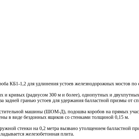
 КБ1-1,2 для удлинения устоев железнодорожных мостов по се
 и кривых (радиусом 300 м и более), однопутных и двухпутных
 задней гранью устоев для удержания балластной призмы от сп
ительной машины (ШОМ-Д), подошва коробов на прямых участках
лнены в виде бездонных ящиков со стенками толщиной 0,15 м.
ужной стенки на 0,2 метра вызвано утолщением балластной пр
укладывается железобетонная плита.