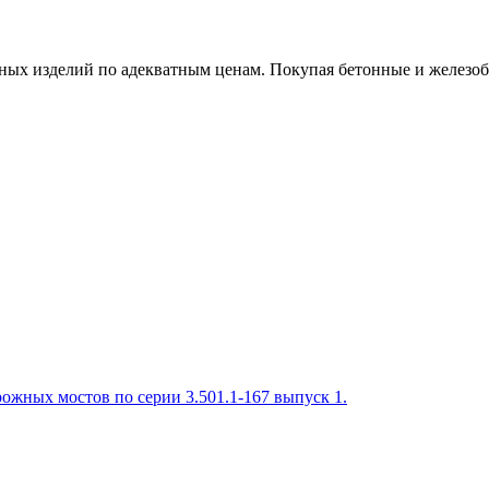
х изделий по адекватным ценам. Покупая бетонные и железобет
ожных мостов по серии 3.501.1-167 выпуск 1.