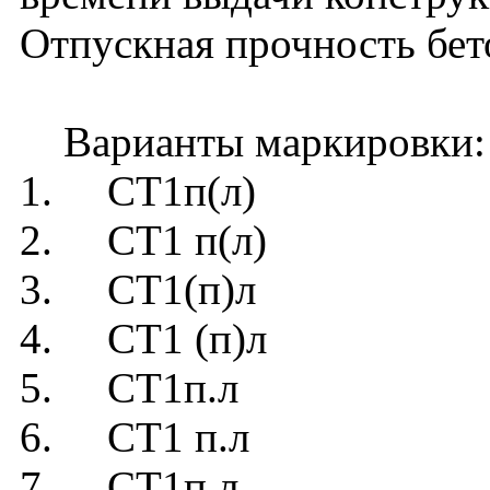
Отпускная прочность бет
Варианты маркировки:
1. СТ1п(л)
2. СТ1 п(л)
3. СТ1(п)л
4. СТ1 (п)л
5. СТ1п.л
6. СТ1 п.л
7. СТ1п л