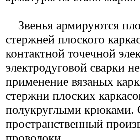
Звенья армируются плос
стержней плоского карка
контактной точечной эле
электродуговой сварки н
применение вязаных карк
стержни плоских каркасо
полукруглыми крюками. С
пространственный произ
проволоки.