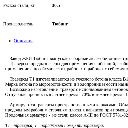
Расход стали, кг
36,5
Производитель
Тюбинг
Описание
Завод ЖБИ Тюбинг выпускает сборные железобетонные травер
Траверсы предназначены для применения в обычной, слабо- и
применение в несейсмических районах и районах с сейсмичн
Траверсы Т1 изготавливаются из тяжелого бетона класса В1
Марка бетона по морозостойкости и водопроницаемости назна
Возможно изготовление траверс с использованием бетонов 
Отпускная прочность в летнее время - 70%, в зимнее время - 
Армируются траверсы пространственными каркасами. Объед
продольным рабочим стержням плоских каркасов при помощи
Продольная арматура - из стали класса А-III по ГОСТ 5781-82
Т1 - траверса, 1 - порядковый номер типоразмера.