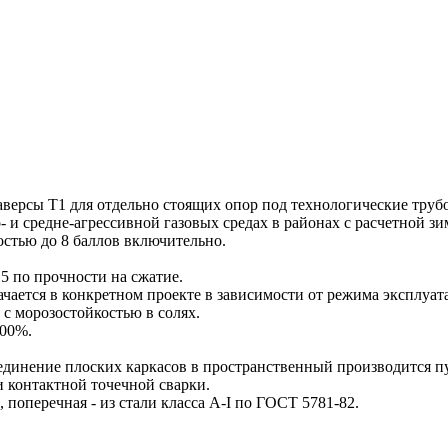
сы Т1 для отдельно стоящих опор под технологические трубопр
 средне-агрессивной газовых средах в районах с расчетной зи
остью до 8 баллов включительно.
5 по прочности на сжатие.
чается в конкретном проекте в зависимости от режима эксплуат
с морозостойкостью в солях.
100%.
инение плоских каркасов в пространственный производится п
 контактной точечной сварки.
, поперечная - из стали класса А-I по ГОСТ 5781-82.