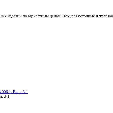
х изделий по адекватным ценам. Покупая бетонные и железобет
006.1. Вып. 3-1
п. 3-1