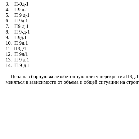
3. П-9д-1
4. П9 д-1
5. П 9 д-1
6. П 9д 1
7. П9-д-1
8. П 9-д-1
9. П9д.1
10. П 9д.1
11. П9д/1
12. П 9д/1
13. П 9 д 1
14. П-9-д-1
Цена на сборную железобетонную плиту перекрытия П9д-1 ка
меняться в зависимости от объема и общей ситуации на строи