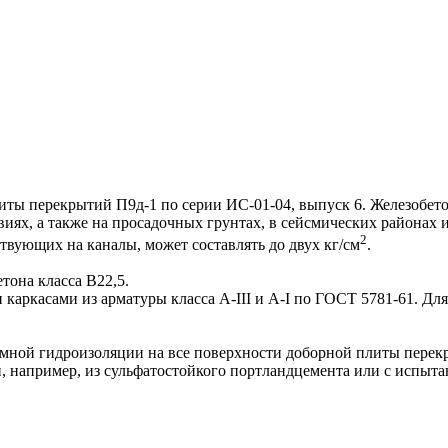
ы перекрытий П9д-1 по серии ИС-01-04, выпуск 6. Железобет
виях, а также на просадочных грунтах, в сейсмических районах 
2
твующих на каналы, может составлять до двух кг/см
.
она класса B22,5.
аркасами из арматуры класса А-III и А-I по ГОСТ 5781-61. Для
ой гидроизоляции на все поверхности доборной плиты перекр
, например, из сульфатостойкого портландцемента или с испыта