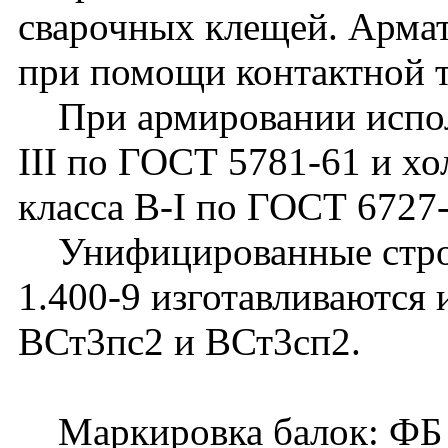
сварочных клещей. Армат
при помощи контактной т
При армировании использ
III по ГОСТ 5781-61 и х
класса В-I по ГОСТ 6727
Унифицированные строп
1.400-9 изготавливаются 
ВСт3пс2 и ВСт3сп2.
Маркировка балок: ФБ -