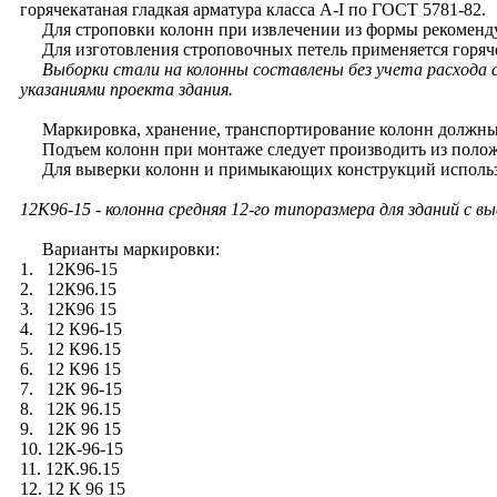
горячекатаная гладкая арматура класса A-I по ГОСТ 5781-82.
Для строповки колонн при извлечении из формы рекомендуе
Для изготовления строповочных петель применяется горячек
Выборки стали на колонны составлены без учета расхода
указаниями проекта здания.
Маркировка, хранение, транспортирование колонн должны 
Подъем колонн при монтаже следует производить из полож
Для выверки колонн и примыкающих конструкций использу
12К96-15
- колонна средняя 12-го типоразмера для зданий с в
Варианты маркировки:
1. 12К96-15
2. 12К96.15
3. 12К96 15
4. 12 К96-15
5. 12 К96.15
6. 12 К96 15
7. 12К 96-15
8. 12К 96.15
9. 12К 96 15
10. 12К-96-15
11. 12К.96.15
12. 12 К 96 15