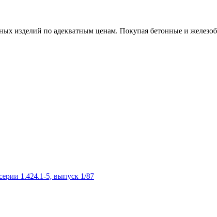
х изделий по адекватным ценам. Покупая бетонные и железобет
рии 1.424.1-5, выпуск 1/87