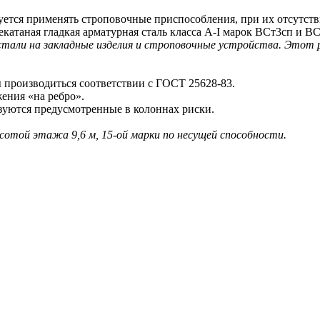
тся применять строповочные приспособления, при их отсутстви
атаная гладкая арматурная сталь класса A-I марок ВСт3сп и ВС
 стали на закладные изделия и строповочные устройства. Этот
производиться соответствии с ГОСТ 25628-83.
ения «на ребро».
ются предусмотренные в колоннах риски.
ысотой этажа 9,6 м, 15-ой марки по несущей способности.