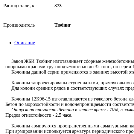
Расход стали, кг
373
Производитель
Тюбинг
Описание
Завод ЖБИ Тюбинг изготавливает сборные железобетонные 
опорными кранами грузоподъемностью до 32 тонн, по серии 1.
Колонны данной серии применяются в зданиях высотой этажа
Колонны запроектированы ступенчатыми, прямоугольного се
Для колонн средних рядов в соответствующих случаях пред
Колонны 12К96-15 изготавливаются из тяжелого бетона кла
Бетон по морозостойкости и водонепроницаемости соответств
Отпускная прочность бетона в летнее время - 70%, в зимн
Предел огнестойкости - 2,5 часа.
Колонны армируются пространственными арматурными ка
При армировании используется арматура периодического проф