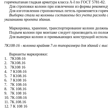
горячекатаная гладкая арматура класса A-I по ГОСТ 5781-82.
Для строповки колонн при извлечении из формы рекомендуе
Для изготовления строповочных петель применяется горячек
Выборки стали на колонны составлены без учета расхода 
указаниями проекта здания.
Маркировка, хранение, транспортирование колонн должны 
Подъем колонн при монтаже следует производить из полож
Для выверки колонн и примыкающих конструкций использу
7К108-16
- колонна крайняя 7-го типоразмера для зданий с вы
Варианты маркировки:
1. 7К108-16
2. 7К108.16
3. 7К108 16
4. 7 К108-16
5. 7 К108.16
6. 7 К108 16
7. 7К 108-16
8. 7К 108.16
9. 7К 108 16
10. 7К-108-16
11. 7К.108.16
12. 7 К 108 16