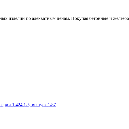
х изделий по адекватным ценам. Покупая бетонные и железобет
рии 1.424.1-5, выпуск 1/87