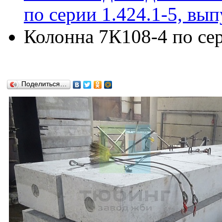
по серии 1.424.1-5, вып
Колонна 7К108-4 по сер
Поделиться…