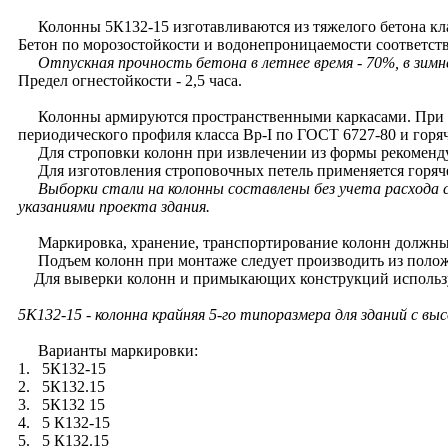
Колонны 5К132-15 изготавливаются из тяжелого бетона кла
Бетон по морозостойкости и водонепроницаемости соответств
Отпускная прочность бетона в летнее время - 70%, в зимне
Предел огнестойкости - 2,5 часа.
Колонны армируются пространственными каркасами. При арм
периодического профиля класса Вр-I по ГОСТ 6727-80 и горяч
Для строповки колонн при извлечении из формы рекомендуе
Для изготовления строповочных петель применяется горячек
Выборки стали на колонны составлены без учета расхода
указаниями проекта здания.
Маркировка, хранение, транспортирование колонн должны 
Подъем колонн при монтаже следует производить из полож
Для выверки колонн и примыкающих конструкций использу
5К132-15 - колонна крайняя 5-го типоразмера для зданий с в
Варианты маркировки:
1. 5К132-15
2. 5К132.15
3. 5К132 15
4. 5 К132-15
5. 5 К132.15