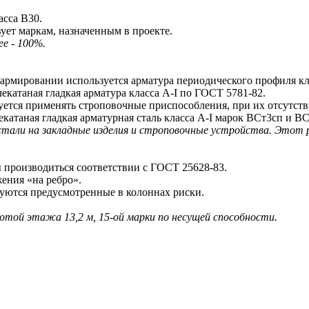
сса В30.
ует маркам, назначенным в проекте.
е - 100%.
ировании используется арматура периодического профиля клас
екатаная гладкая арматура класса A-I по ГОСТ 5781-82.
тся применять строповочные приспособления, при их отсутстви
атаная гладкая арматурная сталь класса A-I марок ВСт3сп и ВС
 стали на закладные изделия и строповочные устройства. Этот
производиться соответствии с ГОСТ 25628-83.
ения «на ребро».
ются предусмотренные в колоннах риски.
ысотой этажа 13,2 м, 15-ой марки по несущей способности.