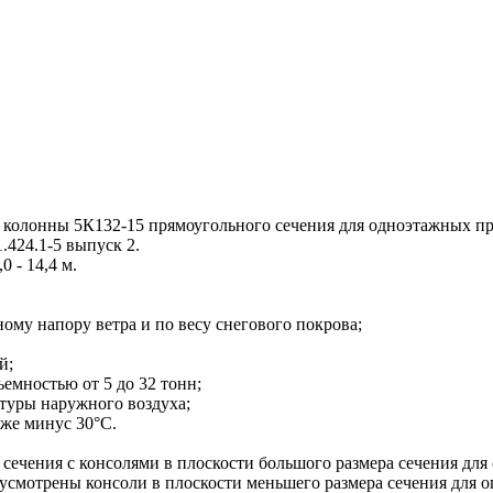
колонны 5К132-15 прямоугольного сечения для одноэтажных п
.424.1-5 выпуск 2.
 - 14,4 м.
ому напору ветра и по весу снегового покрова;
й;
мностью от 5 до 32 тонн;
туры наружного воздуха;
иже минус 30°С.
чения с консолями в плоскости большого размера сечения для
усмотрены консоли в плоскости меньшего размера сечения для 