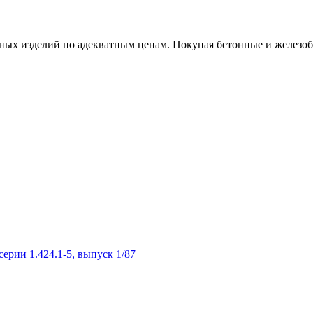
х изделий по адекватным ценам. Покупая бетонные и железобет
рии 1.424.1-5, выпуск 1/87