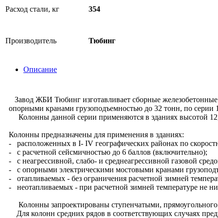
Расход стали, кг
354
Производитель
Тюбинг
Описание
Завод ЖБИ Тюбинг изготавливает сборные железобетонные 
опорными кранами грузоподъемностью до 32 тонн, по серии 1
Колонны данной серии применяются в зданиях высотой 12,0
Колонны предназначены для применения в зданиях:
- расположенных в I- IV географических районах по скоростн
- с расчетной сейсмичностью до 6 баллов (включительно);
- с неагрессивной, слабо- и среднеагрессивной газовой средо
- с опорными электрическими мостовыми кранами грузоподъе
- отапливаемых - без ограничения расчетной зимней темпера
- неотапливаемых - при расчетной зимней температуре не н
Колонны запроектированы ступенчатыми, прямоугольного се
Для колонн средних рядов в соответствующих случаях пред