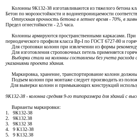
Колонны 9К132-38 изготавливаются из тяжелого бетона кла
Бетон по морозостойкости и водонепроницаемости соответств
Отпускная прочность бетона в летнее время - 70%, в зимне
Предел огнестойкости - 2,5 часа.
Колонны армируются пространственными каркасами. При арм
периодического профиля класса Вр-I по ГОСТ 6727-80 и горяч
Для строповки колонн при извлечении из формы рекомендуе
Для изготовления строповочных петель применяется горячек
Выборки стали на колонны составлены без учета расхода 
указаниями проекта здания.
Маркировка, хранение, транспортирование колонн должны 
Подъем колонн при монтаже следует производить из полож
Для выверки колонн и примыкающих конструкций использу
9К132-38
- колонна средняя 9-го типоразмера для зданий с вы
Варианты маркировки:
1. 9К132-38
2. 9К132.38
3. 9К132 38
4. 9 К132-38
5. 9 К132.38