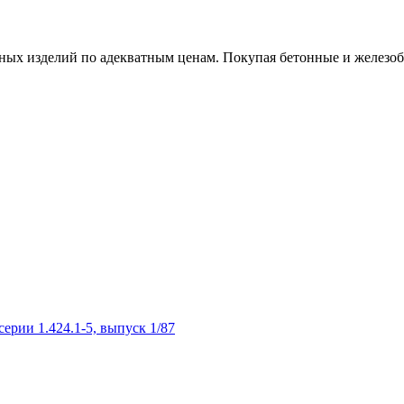
х изделий по адекватным ценам. Покупая бетонные и железобет
рии 1.424.1-5, выпуск 1/87