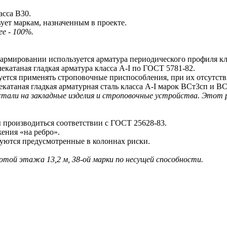
сса В30.
ует маркам, назначенным в проекте.
е - 100%.
ировании используется арматура периодического профиля клас
екатаная гладкая арматура класса A-I по ГОСТ 5781-82.
тся применять строповочные приспособления, при их отсутстви
атаная гладкая арматурная сталь класса A-I марок ВСт3сп и ВС
стали на закладные изделия и строповочные устройства. Этот
производиться соответствии с ГОСТ 25628-83.
ения «на ребро».
ются предусмотренные в колоннах риски.
сотой этажа 13,2 м, 38-ой марки по несущей способности.