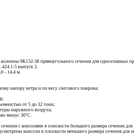
колонны 9К132-38 прямоугольного сечения для одноэтажных п
.424.1-5 выпуск 2.
 - 14,4 м.
ому напору ветра и по весу снегового покрова;
й;
мностью от 5 до 32 тонн;
туры наружного воздуха;
иже минус 30°С.
чения с консолями в плоскости большого размера сечения для
усмотрены консоли в плоскости меньшего размера сечения для 