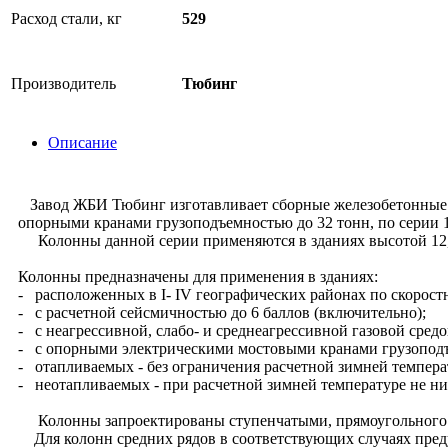
Расход стали, кг
529
Производитель
Тюбинг
Описание
Завод ЖБИ Тюбинг изготавливает сборные железобетонные 
опорными кранами грузоподъемностью до 32 тонн, по серии 1
Колонны данной серии применяются в зданиях высотой 12,0
Колонны предназначены для применения в зданиях:
- расположенных в I- IV географических районах по скоростн
- с расчетной сейсмичностью до 6 баллов (включительно);
- с неагрессивной, слабо- и среднеагрессивной газовой средо
- с опорными электрическими мостовыми кранами грузоподъе
- отапливаемых - без ограничения расчетной зимней темпера
- неотапливаемых - при расчетной зимней температуре не н
Колонны запроектированы ступенчатыми, прямоугольного се
Для колонн средних рядов в соответствующих случаях пред