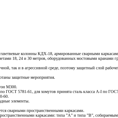
ветвевые колонны КДХ-18, армированные сварными каркасами, 
тами 18, 24 и 30 метров, оборудованных мостовыми кранами гру
, так и в агрессивной среде, поэтому защитный слой рабочей 
ботаны защитные мероприятия.
тон М300.
по ГОСТ 5781-61, для хомутов принята сталь класса A-I по ГОС
0-60.
адные элементы.
тся сварными пространственными каркасами.
остранственными каркасами: типа ”А” и типа ”В”, собираемыми