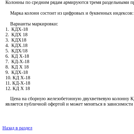
Колонны по средним рядам армируются тремя раздельными пр
Марка колонн состоит из цифровых и буквенных индексов: «
Варианты маркировки:
1. КДХ-18
2. КДX 18
3. КДX18
4. КДX.18
5. КДX/18
6. КД X-18
7. КД-X-18
8. КД X 18
9. КДХ-18
10. КД X-18
11. КД-Х-18
12. КД Х 18
Цена на сборную железобетонную двухветвевую колонну КДХ-
является публичной офертой и может меняться в зависимости
Назад в раздел