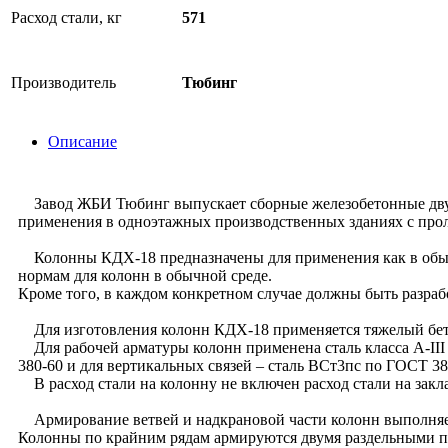
Расход стали, кг
571
Производитель
Тюбинг
Описание
Завод ЖБИ Тюбинг выпускает сборные железобетонные двух
применения в одноэтажных производственных зданиях с проле
Колонны КДХ-18 предназначены для применения как в обычной
нормам для колонн в обычной среде.
Кроме того, в каждом конкретном случае должны быть разра
Для изготовления колонн КДХ-18 применяется тяжелый бе
Для рабочей арматуры колонн применена сталь класса A-III 
380-60 и для вертикальных связей – сталь ВСт3пс по ГОСТ 38
В расход стали на колонну не включен расход стали на закл
Армирование ветвей и надкрановой части колонн выполняе
Колонны по крайним рядам армируются двумя раздельными пр