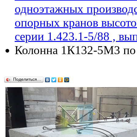
одноэтажных производс
опорных кранов высотой 
серии 1.423.1-5/88 , вы
Колонна 1К132-5М3 по с
Поделиться…