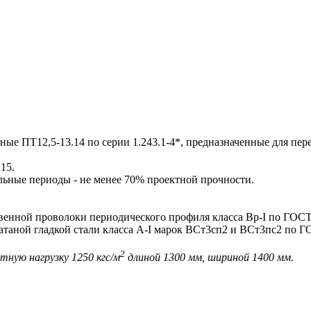
 ПТ12,5-13.14 по серии 1.243.1-4*, предназначенные для пе
15.
льные периоды - не менее 70% проектной прочности.
нной проволоки периодического профиля класса Вр-I по ГОСТ
таной гладкой стали класса А-I марок ВСт3сп2 и ВСт3пс2 по Г
2
тную нагрузку 1250 кгс/м
длиной 1300 мм, шириной 1400 мм.