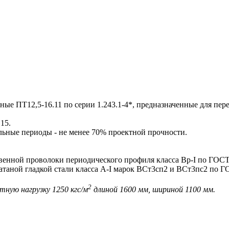
 ПТ12,5-16.11 по серии 1.243.1-4*, предназначенные для пе
15.
льные периоды - не менее 70% проектной прочности.
нной проволоки периодического профиля класса Вр-I по ГОСТ
таной гладкой стали класса А-I марок ВСт3сп2 и ВСт3пс2 по Г
2
тную нагрузку 1250 кгс/м
длиной 1600 мм, шириной 1100 мм.