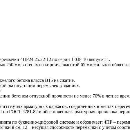
емычки 4ПР24.25.22-12 по серии 1.038-10 выпуск 11.
ью 250 мм в стенах из кирпича высотой 65 мм жилых и общест
желого бетона класса В15 на сжатие.
овий эксплуатации перемычек в зданиях.
а.
ии бетоном отпускной прочности не менее 70% в летнее время 
 гнутых арматурных каркасов, соединенных в местах пересеч
III по ГОСТ 5781-82 и обыкновенная арматурная проволока перио
та по буквенно-цифровой системе и обозначает: 4ПР – перемыч
мычки в см, 12 – несущая способность перемычки с учетом собс