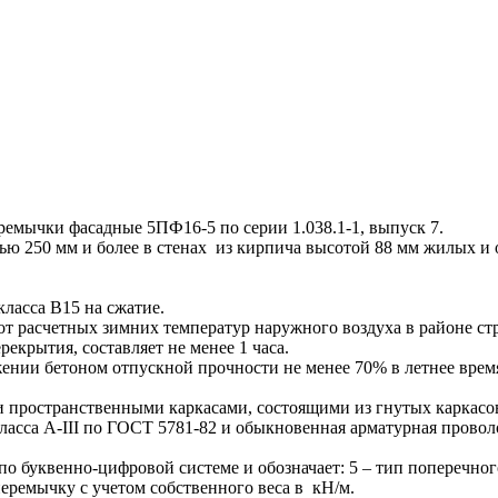
мычки фасадные 5ПФ16-5 по серии 1.038.1-1, выпуск 7.
ью 250 мм и более в стенах из кирпича высотой 88 мм жилых и
ласса В15 на сжатие.
от расчетных зимних температур наружного воздуха в районе ст
крытия, составляет не менее 1 часа.
ии бетоном отпускной прочности не менее 70% в летнее время 
ространственными каркасами, состоящими из гнутых каркасов,
класса А-III по ГОСТ 5781-82 и обыкновенная арматурная провол
уквенно-цифровой системе и обозначает: 5 – тип поперечного
 перемычку с учетом собственного веса в кН/м.