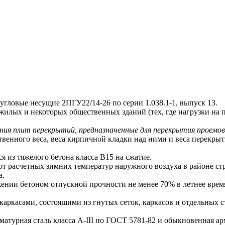
овые несущие 2ПГУ22/14-26 по серии 1.038.1-1, выпуск 13.
жилых и некоторых общественных зданий (тех, где нагрузки на
ния плит перекрытий, предназначенные для перекрытия проемов 
енного веса, веса кирпичной кладки над ними и веса перекрыт
из тяжелого бетона класса В15 на сжатие.
от расчетных зимних температур наружного воздуха в районе ст
а.
ии бетоном отпускной прочности не менее 70% в летнее время 
асами, состоящими из гнутых сеток, каркасов и отдельных с
турная сталь класса А-III по ГОСТ 5781-82 и обыкновенная ар