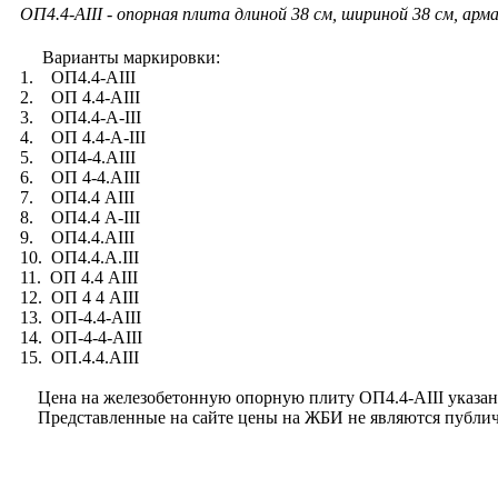
ОП4.4-AIII - опорная плита длиной 38 см, шириной 38 см, арма
Варианты маркировки:
1. ОП4.4-AIII
2. ОП 4.4-AIII
3. ОП4.4-A-III
4. ОП 4.4-A-III
5. ОП4-4.AIII
6. ОП 4-4.AIII
7. ОП4.4 AIII
8. ОП4.4 A-III
9. ОП4.4.AIII
10. ОП4.4.A.III
11. ОП 4.4 AIII
12. ОП 4 4 AIII
13. ОП-4.4-AIII
14. ОП-4-4-AIII
15. ОП.4.4.AIII
Цена на железобетонную опорную плиту ОП4.4-AIII указана 
Представленные на сайте цены на ЖБИ не являются публично