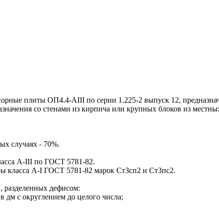
ые плиты ОП4.4-AIII по серии 1.225-2 выпуск 12, предназнач
значения со стенами из кирпича или крупных блоков из местны
ых случаях - 70%.
са А-III по ГОСТ 5781-82.
класса А-I ГОСТ 5781-82 марок Ст3сп2 и Ст3пс2.
 разделенных дефисом:
в дм с округлением до целого числа;