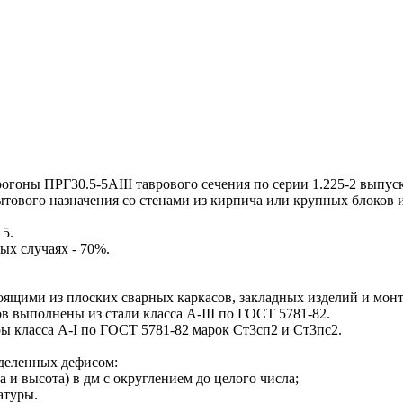
ны ПРГ30.5-5АIII таврового сечения по серии 1.225-2 выпуск
тового назначения со стенами из кирпича или крупных блоков и
5.
ых случаях - 70%.
щими из плоских сварных каркасов, закладных изделий и монт
 выполнены из стали класса А-III по ГОСТ 5781-82.
класса А-I по ГОСТ 5781-82 марок Ст3сп2 и Ст3пс2.
деленных дефисом:
а и высота) в дм с округлением до целого числа;
атуры.