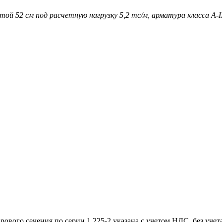
той 52 см под расчетную нагрузку 5,2 тс/м, арматура класса А-II
вого сечения по серии 1.225-2 указана с учетом НДС, без учета