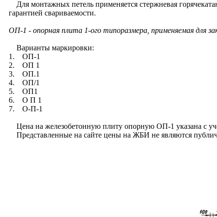
Для монтажных петель применяется стержневая горячекатана
гарантией свариваемости.
ОП-1 - опорная плита 1-ого типоразмера, применяемая для з
Варианты маркировки:
1. ОП-1
2. ОП 1
3. ОП.1
4. ОП/1
5. ОП1
6. О П 1
7. О-П-1
Цена на железобетонную плиту опорную ОП-1 указана с уче
Представленные на сайте цены на ЖБИ не являются публично