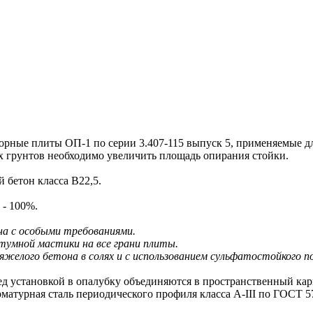
е плиты ОП-1 по серии 3.407-115 выпуск 5, применяемые для 
ых грунтов необходимо увеличить площадь опирания стойки.
 бетон класса В22,5.
 - 100%.
на с особыми требованиями.
тумной мастики на все грани плиты.
желого бетона в солях и с использованием сульфатостойкого 
д установкой в опалубку объединяются в пространственный кар
атурная сталь периодического профиля класса A-III по ГОСТ 57