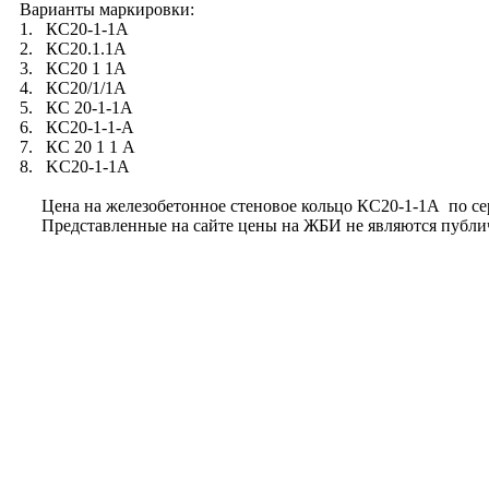
Варианты маркировки:
1. КС20-1-1А
2. КС20.1.1А
3. КС20 1 1А
4. КС20/1/1А
5. КС 20-1-1А
6. КС20-1-1-А
7. КС 20 1 1 А
8. KC20-1-1A
Цена на железобетонное стеновое кольцо КС20-1-1А по серии
Представленные на сайте цены на ЖБИ не являются публично