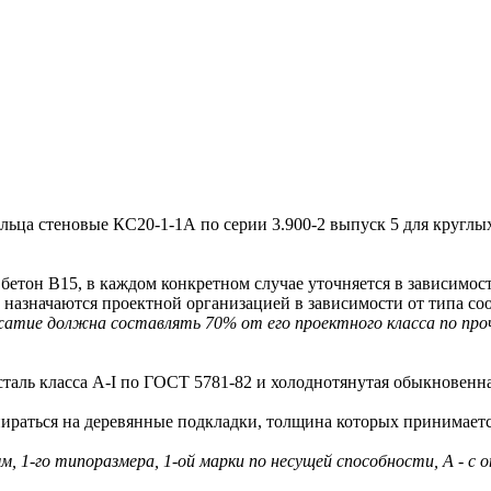
а стеновые КС20-1-1А по серии 3.900-2 выпуск 5 для круглых
тон В15, в каждом конкретном случае уточняется в зависимости
значаются проектной организацией в зависимости от типа соо
атие должна составлять 70% от его проектного класса по проч
аль класса A-I по ГОСТ 5781-82 и холоднотянутая обыкновенная
аться на деревянные подкладки, толщина которых принимается
, 1-го типоразмера, 1-ой марки по несущей способности, А - с 