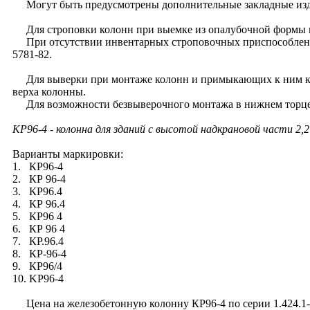
Могут быть предусмотрены дополнительные закладные издел
Для строповки колонн при выемке из опалубочной формы и
При отсутствии инвентарных строповочных приспособлений 
5781-82.
Для выверки при монтаже колонн и примыкающих к ним кон
верха колонны.
Для возможности безвыверочного монтажа в нижнем торце к
КР96-4 - колонна для зданий с высотой надкрановой части 2,
Варианты маркировки:
1. КР96-4
2. КР 96-4
3. КР96.4
4. КР 96.4
5. КР96 4
6. КР 96 4
7. КР.96.4
8. КР-96-4
9. КР96/4
10. KP96-4
Цена на железобетонную колонну КР96-4 по серии 1.424.1-13