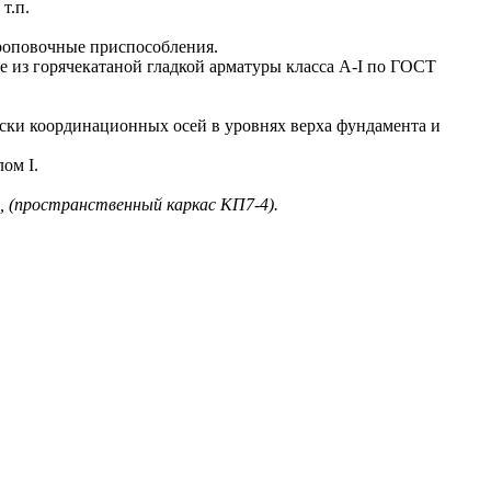
т.п.
роповочные приспособления.
из горячекатаной гладкой арматуры класса A-I по ГОСТ
ки координационных осей в уровнях верха фундамента и
ом I.
и, (пространственный каркас КП7-4).