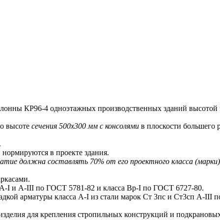
нны КР96-4 одноэтажных производственных зданий высотой э
о высоте
сечения 500х300 мм с консолями
в плоскости большего р
.
 нормируются в проекте здания.
е должна составлять 70% от его проектного класса (марки) в 
ркасами.
I и A-III по ГОСТ 5781-82 и класса Bp-I по ГОСТ 6727-80.
ой арматуры класса A-I из стали марок Ст 3пс и Ст3сп A-III 
делия для крепления стропильных конструкций и подкрановых