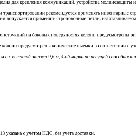
ия для крепления коммуникаций, устройства молниезащиты и 
 транспортировании рекомендуется применять инвентарные ст
допускается применять строповочные петли, изготавливаемые 
струкций на боковых поверхностях колонн предусмотрены рис
олонн предусмотрены конические выемки в соответствии с узл
2 м и с высотой этажа 9,6 м, 4-ой марки по несущей способност
 указана с учетом НДС, без учета доставки.