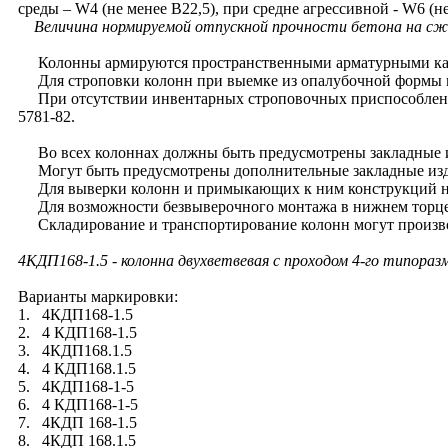
среды – W4 (не менее В22,5), при средне агрессивной - W6 (не
Величина нормируемой отпускной прочности бетона на сжат
Колонны армируются пространственными арматурными каркас
Для строповки колонн при выемке из опалубочной формы и
При отсутствии инвентарных строповочных приспособлений 
5781-82.
Во всех колоннах должны быть предусмотрены закладные из
Могут быть предусмотрены дополнительные закладные издел
Для выверки колонн и примыкающих к ним конструкций на б
Для возможности безвыверочного монтажа в нижнем торце к
Складирование и транспортирование колонн могут производ
4КДП168-1.5 - колонна двухветвевая с проходом 4-го типораз
Варианты маркировки:
1. 4КДП168-1.5
2. 4 КДП168-1.5
3. 4КДП168.1.5
4. 4 КДП168.1.5
5. 4КДП168-1-5
6. 4 КДП168-1-5
7. 4КДП 168-1.5
8. 4КДП 168.1.5