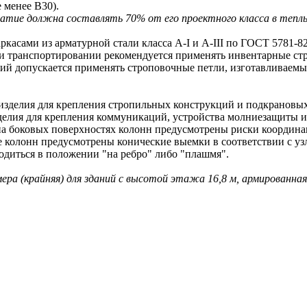
 менее В30).
ие должна составлять 70% от его проектного класса в теплый 
ами из арматурной стали класса A-I и A-III по ГОСТ 5781-82
 транспортировании рекомендуется применять инвентарные ст
допускается применять строповочные петли, изготавливаемые 
делия для крепления стропильных конструкций и подкрановых
ия для крепления коммуникаций, устройства молниезащиты и 
оковых поверхностях колонн предусмотрены риски координаци
олонн предусмотрены конические выемки в соответствии с узл
иться в положении "на ребро" либо "плашмя".
мера (крайняя) для зданий с высотой этажа 16,8 м, армированная