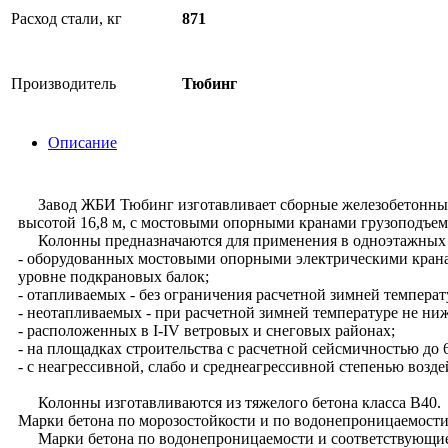
Расход стали, кг
871
Производитель
Тюбинг
Описание
Завод ЖБИ Тюбинг изготавливает сборные железобетонные 
высотой 16,8 м, с мостовыми опорными кранами грузоподъемн
Колонны предназначаются для применения в одноэтажных 
- оборудованных мостовыми опорными электрическими кранами
уровне подкрановых балок;
- отапливаемых - без ограничения расчетной зимней темпера
- неотапливаемых - при расчетной зимней температуре не ни
- расположенных в I-IV ветровых и снеговых районах;
- на площадках строительства с расчетной сейсмичностью до 
- с неагрессивной, слабо и среднеагрессивной степенью возде
Колонны изготавливаются из тяжелого бетона класса В40.
Марки бетона по морозостойкости и по водонепроницаемости
Марки бетона по водонепроницаемости и соответствующие им