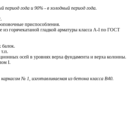
период года и 90% - в холодный период года.
.
роповочные приспособления.
из горячекатаной гладкой арматуры класса A-I по ГОСТ
 балок.
т.п.
онных осей в уровнях верха фундамента и верха колонны.
ом I.
 каркасом № 1, изготавливаемая из бетона класса В40.