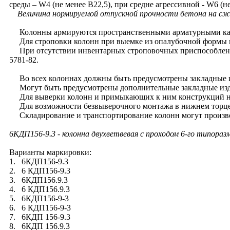
среды – W4 (не менее В22,5), при средне агрессивной - W6 (не
Величина нормируемой отпускной прочности бетона на сжа
Колонны армируются пространственными арматурными каркас
Для строповки колонн при выемке из опалубочной формы и
При отсутствии инвентарных строповочных приспособлений 
5781-82.
Во всех колоннах должны быть предусмотрены закладные из
Могут быть предусмотрены дополнительные закладные издел
Для выверки колонн и примыкающих к ним конструкций на б
Для возможности безвыверочного монтажа в нижнем торце к
Складирование и транспортирование колонн могут производ
6КДП156-9.3
- колонна двухветвевая с проходом 6-го типораз
Варианты маркировки:
1. 6КДП156-9.3
2. 6 КДП156-9.3
3. 6КДП156.9.3
4. 6 КДП156.9.3
5. 6КДП156-9-3
6. 6 КДП156-9-3
7. 6КДП 156-9.3
8. 6КДП 156.9.3