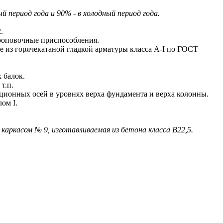
период года и 90% - в холодный период года.
.
роповочные приспособления.
из горячекатаной гладкой арматуры класса A-I по ГОСТ
 балок.
т.п.
онных осей в уровнях верха фундамента и верха колонны.
ом I.
 каркасом № 9, изготавливаемая из бетона класса В22,5
.