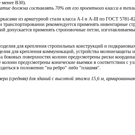
 менее В30).
тие должна составлять 70% от его проектного класса в теплый 
ами из арматурной стали класса A-I и A-III по ГОСТ 5781-82
 транспортировании рекомендуется применять инвентарные ст
допускается применять строповочные петли, изготавливаемые 
делия для крепления стропильных конструкций и подкрановых
ия для крепления коммуникаций, устройства молниезащиты и 
оковых поверхностях колонн предусмотрены риски координаци
олонн предусмотрены конические выемки в соответствии с узл
иться в положении "на ребро" либо "плашмя".
мера (средняя) для зданий с высотой этажа 15,6 м, армированная