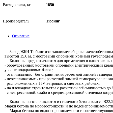
Расход стали, кг
1850
Производитель
Тюбинг
Описание
Завод ЖБИ Тюбинг изготавливает сборные железобетонные 
высотой 15,6 м, с мостовыми опорными кранами грузоподъемн
Колонны предназначаются для применения в одноэтажных 
- оборудованных мостовыми опорными электрическими кранами
уровне подкрановых балок;
- отапливаемых - без ограничения расчетной зимней темпера
- неотапливаемых - при расчетной зимней температуре не ни
- расположенных в I-IV ветровых и снеговых районах;
- на площадках строительства с расчетной сейсмичностью до 
- с неагрессивной, слабо и среднеагрессивной степенью возде
Колонны изготавливаются из тяжелого бетона класса В22,5
Марки бетона по морозостойкости и по водонепроницаемости
Марки бетона по водонепроницаемости и соответствующие им